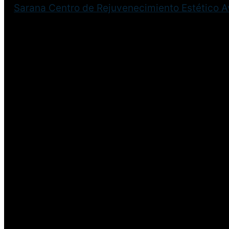
Sarana Centro de Rejuvenecimiento Estético 
¡Disculpa este desastre! 