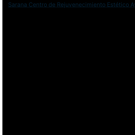
Sarana Centro de Rejuvenecimiento Estético 
¡Disculpa este desastre! 