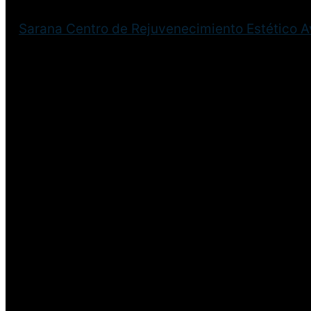
Sarana Centro de Rejuvenecimiento Estético 
¡Disculpa este desastre! 